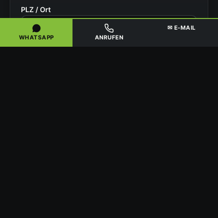
PLZ / Ort
✉ E-MAIL
WHATSAPP
ANRUFEN
Situation
Ihr Name
Telefonnummer
Angebot anfragen