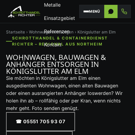
Metalle
MENÜ
Einsatzgebiet
Referenzen
Startseite
›
Wohnwagen entsorgen
› Königslutter am Elm
SCHROTTHANDEL & CONTAINERDIENST
Kontakt
RICHTER – REGIONAL AUS NORTHEIM
WOHNWAGEN, BAUWAGEN &
ANHÄNGER ENTSORGEN IN
KÖNIGSLUTTER AM ELM
Sie möchten in Königslutter am Elm einen
ausgedienten Wohnwagen, einen alten Bauwagen
oder einen ausrangierten Anhänger loswerden? Wir
holen ihn ab – rollfähig oder per Kran, wenn nichts
mehr geht. Foto senden genügt.
☎ 05551 705 93 07