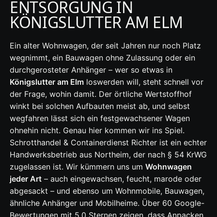
ENTSORGUNG IN
KÖNIGSLUTTER AM ELM
Ein alter Wohnwagen, der seit Jahren nur noch Platz
wegnimmt, ein Bauwagen ohne Zulassung oder ein
durchgerosteter Anhänger – wer so etwas in
Königslutter am Elm
loswerden will, steht schnell vor
der Frage, wohin damit. Der örtliche Wertstoffhof
winkt bei solchen Aufbauten meist ab, und selbst
wegfahren lässt sich ein festgewachsener Wagen
ohnehin nicht. Genau hier kommen wir ins Spiel.
Schrotthandel & Containerdienst Richter ist ein echter
Handwerksbetrieb aus Northeim, der nach § 54 KrWG
zugelassen ist. Wir kümmern uns um
Wohnwagen
jeder Art
– auch eingewachsen, feucht, marode oder
abgesackt – und ebenso um Wohnmobile, Bauwagen,
ähnliche Anhänger und Mobilheime. Über 60 Google-
Bewertungen mit 5,0 Sternen zeigen, dass Anpacken