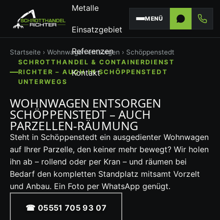
Metalle
MENÜ
Einsatzgebiet
Referenzen
Startseite
›
Wohnwagen entsorgen
› Schöppenstedt
SCHROTTHANDEL & CONTAINERDIENST
Kontakt
RICHTER – AUCH IN SCHÖPPENSTEDT
UNTERWEGS
WOHNWAGEN ENTSORGEN
SCHÖPPENSTEDT – AUCH
PARZELLEN-RÄUMUNG
Steht in Schöppenstedt ein ausgedienter Wohnwagen
auf Ihrer Parzelle, den keiner mehr bewegt? Wir holen
ihn ab – rollend oder per Kran – und räumen bei
Bedarf den kompletten Standplatz mitsamt Vorzelt
und Anbau. Ein Foto per WhatsApp genügt.
☎ 05551 705 93 07