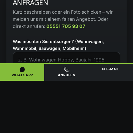
ANFRAGEN
Kurz beschreiben oder ein Foto schicken – wir
melden uns mit einem fairen Angebot. Oder
direkt anrufen:
05551 705 93 07
Was möchten Sie entsorgen? (Wohnwagen,
Wohnmobil, Bauwagen, Mobilheim)
✉ E-MAIL
PLZ / Ort
WHATSAPP
ANRUFEN
Situation
Ihr Name