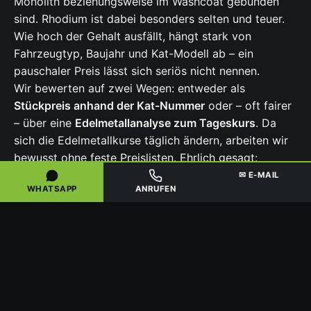
Monolith beziehungsweise im Washcoat gebunden
sind. Rhodium ist dabei besonders selten und teuer.
Wie hoch der Gehalt ausfällt, hängt stark von
Fahrzeugtyp, Baujahr und Kat-Modell ab – ein
pauschaler Preis lässt sich seriös nicht nennen.
Wir bewerten auf zwei Wegen: entweder als
Stückpreis anhand der Kat-Nummer
oder – oft fairer
– über eine
Edelmetallanalyse zum Tageskurs
. Da
sich die Edelmetallkurse täglich ändern, arbeiten wir
bewusst ohne feste Preislisten. Ehrlich gesagt:
defekte, leere oder ausgebrannte Katalysatoren sind
✉ E-MAIL
WHATSAPP
ANRUFEN
in der Regel wertlos
, und reine SCR-Katalysatoren auf
Vanadium- oder Zeolith-Basis sind meist
edelmetallfrei. Kombinierte beziehungsweise
nachgeschaltete Systeme (ASC) können hingegen
Platin enthalten.