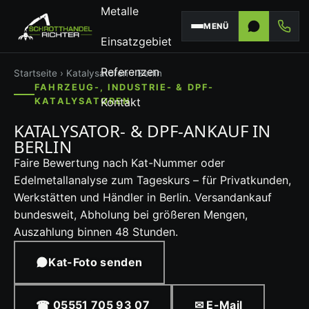
Metalle
MENÜ
Einsatzgebiet
Referenzen
Startseite
›
Katalysatoren
› Berlin
FAHRZEUG-, INDUSTRIE- & DPF-
Kontakt
KATALYSATOREN
KATALYSATOR- & DPF-ANKAUF IN
BERLIN
Faire Bewertung nach Kat-Nummer oder
Edelmetallanalyse zum Tageskurs – für Privatkunden,
Werkstätten und Händler in Berlin. Versandankauf
bundesweit, Abholung bei größeren Mengen,
Auszahlung binnen 48 Stunden.
Kat-Foto senden
☎ 05551 705 93 07
✉ E-Mail