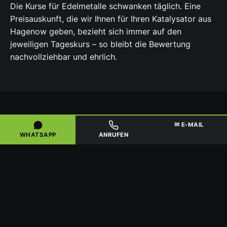
Die Kurse für Edelmetalle schwanken täglich. Eine
Preisauskunft, die wir Ihnen für Ihren Katalysator aus
Hagenow geben, bezieht sich immer auf den
jeweiligen Tageskurs – so bleibt die Bewertung
nachvollziehbar und ehrlich.
✉ E-MAIL
FÜR GEWERBE, HÄNDLER & SAMMLER
WHATSAPP
ANRUFEN
GRÖSSERE MENGEN & D
EUTSCHLANDWEITE A
BHOLUNG
Auch
Gewerbekunden, Kat-Händler und Sammler
sind bei uns richtig. Ab etwa 20 Stück