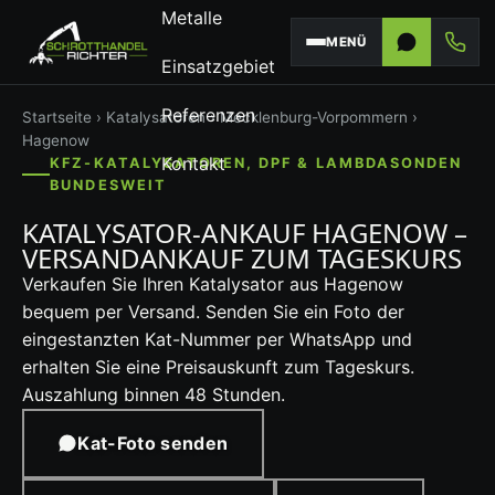
Metalle
MENÜ
Einsatzgebiet
Referenzen
Startseite
›
Katalysatoren
›
Mecklenburg-Vorpommern
›
Hagenow
Kontakt
KFZ-KATALYSATOREN, DPF & LAMBDASONDEN
BUNDESWEIT
KATALYSATOR-ANKAUF HAGENOW –
VERSANDANKAUF ZUM TAGESKURS
Verkaufen Sie Ihren Katalysator aus Hagenow
bequem per Versand. Senden Sie ein Foto der
eingestanzten Kat-Nummer per WhatsApp und
erhalten Sie eine Preisauskunft zum Tageskurs.
Auszahlung binnen 48 Stunden.
Kat-Foto senden