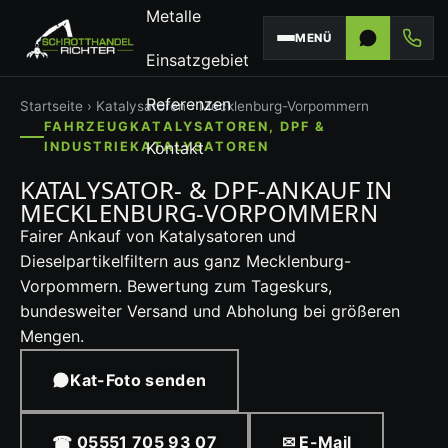
Metalle
MENÜ
Einsatzgebiet
Referenzen
Startseite
›
Katalysatoren
› Mecklenburg-Vorpommern
FAHRZEUGKATALYSATOREN, DPF &
Kontakt
INDUSTRIEKATALYSATOREN
KATALYSATOR- & DPF-ANKAUF IN
MECKLENBURG-VORPOMMERN
Fairer Ankauf von Katalysatoren und
Dieselpartikelfiltern aus ganz Mecklenburg-
Vorpommern. Bewertung zum Tageskurs,
bundesweiter Versand und Abholung bei größeren
Mengen.
Kat-Foto senden
☎ 05551 705 93 07
✉ E-Mail