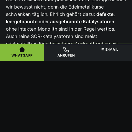
wir bewusst nicht, denn die Edelmetallkurse
schwanken täglich. Ehrlich gehört dazu:
defekte,
leergebrannte oder ausgebrannte Katalysatoren
ohne intakten Monolith sind in der Regel wertlos.
Auch reine SCR-Katalysatoren sind meist
edelmetallfrei. Eine belastbare Auskunft geben wir
✉ E-MAIL
Ihnen anhand Ihrer Fotos und Angaben.
WHATSAPP
ANRUFEN
GEWERBE, HÄNDLER & SAMMLER
GRÖSSERE MENGEN & A
BHOLUNG IN M
ECKLENBURG-V