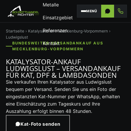
Metalle
MENÜ
Einsatzgebiet
Referenzen
Startseite
›
Katalysatoren
›
Mecklenburg-Vorpommern
›
Ludwigslust
Kontakt
BUNDESWEITER VERSANDANKAUF AUS
MECKLENBURG-VORPOMMERN
KATALYSATOR-ANKAUF
LUDWIGSLUST – VERSANDANKAUF
FÜR KAT, DPF & LAMBDASONDEN
Sie verkaufen Ihren Katalysator aus Ludwigslust
bequem per Versand. Senden Sie uns ein Foto der
eingestanzten Kat-Nummer per WhatsApp, erhalten
eine Einschätzung zum Tageskurs und Ihre
Auszahlung erfolgt binnen 48 Stunden.
Kat-Foto senden