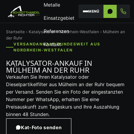
Metalle
MENÜ
Einsatzgebiet
Referenzen
Startseite
›
Katalysatoren
›
Nordrhein-Westfalen
› Mülheim an
der Ruhr
Kontakt
VERSANDANKAUF BUNDESWEIT AUS
NORDRHEIN-WESTFALEN
KATALYSATOR-ANKAUF IN
MÜLHEIM AN DER RUHR
Verkaufen Sie Ihren Katalysator oder
Dieselpartikelfilter aus Mülheim an der Ruhr bequem
per Versand. Senden Sie ein Foto der eingestanzten
Nummer per WhatsApp, erhalten Sie eine
Preisauskunft zum Tageskurs und Ihre Auszahlung
binnen 48 Stunden.
Kat-Foto senden