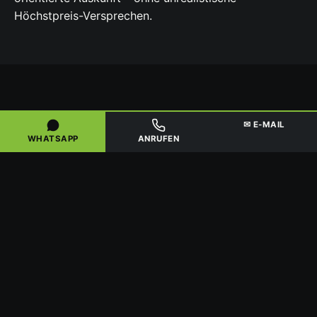
Höchstpreis-Versprechen.
FÜR GEWERBE, HÄNDLER & SAMMLER
✉ E-MAIL
GRÖSSERE MENGEN & D
WHATSAPP
ANRUFEN
EUTSCHLANDWEITE A
BHOLUNG
Werkstätten, Kfz-Betriebe, Kat-Händler und Sammler
aus Oberhausen und Umgebung bedienen wir gezielt
bei größeren Mengen. Der gewerbliche Ankauf ist ab
etwa 20 Stück oder entsprechenden Sammelposten
möglich, sowohl im Versand als auch über Abholung.
Bei größeren Mengen organisieren wir eine