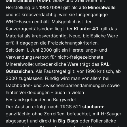
Mineralfasern (KMF)
. Glas- und Steinwolle mit
Herstellung bis 1995/1996 gilt als
alte Mineralwolle
und ist krebsverdächtig, weil sie lungengängige
WHO-Fasern enthält. Maßgeblich ist der
Kanzerogenitätsindex: liegt der
KI unter 40
, gilt das
Material als krebsverdächtig. Neue, biolösliche Ware
erfüllt dagegen die Freizeichnungskriterien.
Seit dem 1. Juni 2000 gilt ein Herstellungs- und
Verwendungsverbot für nicht-freigezeichnete
Mineralwolle; unbedenkliche Ware trägt das
RAL-
Gütezeichen
. Als Faustregel gilt: vor 1996 kritisch, ab
2000 zugelassen. Fündig wird man vor allem bei
Dachboden- und Zwischensparrendämmungen sowie
hinter Verkleidungen – auch in vielen
Bestandsgebäuden in Burgwedel.
Der Ausbau erfolgt nach TRGS 521
staubarm
:
ganzflächig ohne Zerreißen, befeuchtet, mit H-Sauger
abgesaugt und direkt in
Big-Bags
oder Foliensäcke