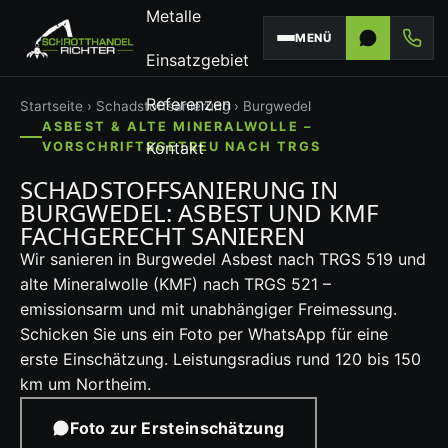
Metalle
MENÜ
Einsatzgebiet
Referenzen
Startseite
›
Schadstoffsanierung
› Burgwedel
ASBEST & ALTE MINERALWOLLE –
Kontakt
VORSCHRIFTSGETREU NACH TRGS
SCHADSTOFFSANIERUNG IN
BURGWEDEL: ASBEST UND KMF
FACHGERECHT SANIEREN
Wir sanieren in Burgwedel Asbest nach TRGS 519 und
alte Mineralwolle (KMF) nach TRGS 521 –
emissionsarm und mit unabhängiger Freimessung.
Schicken Sie uns ein Foto per WhatsApp für eine
erste Einschätzung. Leistungsradius rund 120 bis 150
km um Northeim.
Foto zur Ersteinschätzung