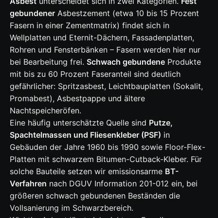
Asbest
unterscheidet sich in zwei Kategorien.
Fest
gebundener
Asbestzement (etwa 10 bis 15 Prozent
Fasern in einer Zementmatrix) findet sich in
Wellplatten und Eternit-Dächern, Fassadenplatten,
Rohren und Fensterbänken – Fasern werden hier nur
bei Bearbeitung frei.
Schwach gebundene
Produkte
mit bis zu 60 Prozent Faseranteil sind deutlich
gefährlicher: Spritzasbest, Leichtbauplatten (Sokalit,
Promabest), Asbestpappe und ältere
Nachtspeicheröfen.
Eine häufig unterschätzte Quelle sind
Putze,
Spachtelmassen und Fliesenkleber (PSF)
in
Gebäuden der Jahre 1960 bis 1990 sowie Floor-Flex-
Platten mit schwarzem Bitumen-Cutback-Kleber. Für
solche Bauteile setzen wir emissionsarme
BT-
Verfahren
nach DGUV Information 201-012 ein, bei
größeren schwach gebundenen Beständen die
Vollsanierung im Schwarzbereich.