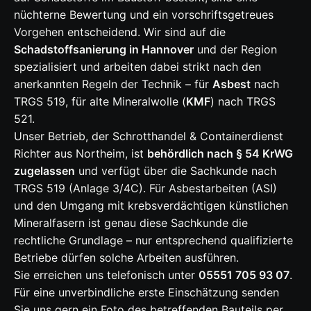
nüchterne Bewertung und ein vorschriftsgetreues
Vorgehen entscheidend. Wir sind auf die
Schadstoffsanierung in Hannover
und der Region
spezialisiert und arbeiten dabei strikt nach den
anerkannten Regeln der Technik – für
Asbest
nach
TRGS 519, für alte Mineralwolle (
KMF
) nach TRGS
521.
Unser Betrieb, der Schrotthandel & Containerdienst
Richter aus Northeim, ist
behördlich nach § 54 KrWG
zugelassen
und verfügt über die Sachkunde nach
TRGS 519 (Anlage 3/4C). Für Asbestarbeiten (ASI)
und den Umgang mit krebsverdächtigen künstlichen
Mineralfasern ist genau diese Sachkunde die
rechtliche Grundlage – nur entsprechend qualifizierte
Betriebe dürfen solche Arbeiten ausführen.
Sie erreichen uns telefonisch unter
05551 705 93 07
.
Für eine unverbindliche erste Einschätzung senden
Sie uns gern ein Foto des betreffenden Bauteils per