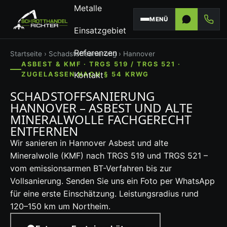
Metalle
MENÜ
Einsatzgebiet
Referenzen
Startseite
›
Schadstoffsanierung
› Hannover
ASBEST & KMF · TRGS 519 / TRGS 521 ·
Kontakt
ZUGELASSEN NACH § 54 KRWG
SCHADSTOFFSANIERUNG
HANNOVER – ASBEST UND ALTE
MINERALWOLLE FACHGERECHT
ENTFERNEN
Wir sanieren in Hannover Asbest und alte
Mineralwolle (KMF) nach TRGS 519 und TRGS 521 –
vom emissionsarmen BT-Verfahren bis zur
Vollsanierung. Senden Sie uns ein Foto per WhatsApp
für eine erste Einschätzung. Leistungsradius rund
120–150 km um Northeim.