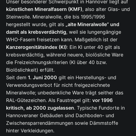
Unser besonderer Schwerpunkt in Hannover liegt auf
künstlichen Mineralfasern (KMF)
, also alter Glas- und
Steinwolle. Mineralwolle, die bis 1995/1996
hergestellt wurde, gilt als
„alte Mineralwolle“ und
damit als krebsverdächtig
, weil sie lungengängige
WHO-Fasern freisetzen kann. Maßgeblich ist der
Kanzerogenitätsindex (KI)
: Ein KI unter 40 gilt als
krebsverdächtig, während neuere, biolösliche Ware
die Freizeichnungskriterien (KI über 40 bzw.
Biolöslichkeit) erfüllt.
Seit dem
1. Juni 2000
gilt ein Herstellungs- und
Verwendungsverbot für nicht freigezeichnete
Mineralwolle; unbedenkliche Ware trägt seither das
RAL-Gütezeichen. Als Faustregel gilt:
vor 1996
kritisch, ab 2000 zugelassen
. Typische Fundorte in
Hannoveraner Gebäuden sind Dachboden- und
Zwischensparrendämmungen sowie Dämmstoffe
hinter Verkleidungen.