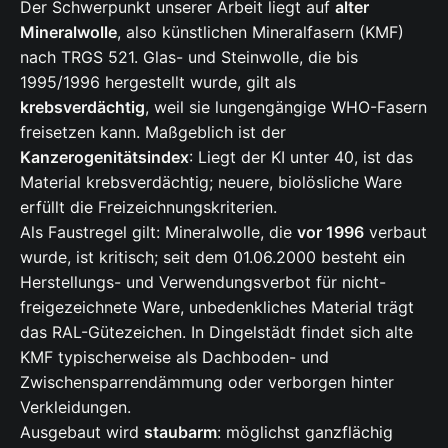
Der Schwerpunkt unserer Arbeit liegt auf
alter
Mineralwolle
, also künstlichen Mineralfasern (KMF)
nach TRGS 521. Glas- und Steinwolle, die bis
1995/1996 hergestellt wurde, gilt als
krebsverdächtig
, weil sie lungengängige WHO-Fasern
freisetzen kann. Maßgeblich ist der
Kanzerogenitätsindex
: Liegt der KI unter 40, ist das
Material krebsverdächtig; neuere, biolösliche Ware
erfüllt die Freizeichnungskriterien.
Als Faustregel gilt: Mineralwolle, die
vor 1996
verbaut
wurde, ist kritisch; seit dem 01.06.2000 besteht ein
Herstellungs- und Verwendungsverbot für nicht-
freigezeichnete Ware, unbedenkliches Material trägt
das RAL-Gütezeichen. In Dingelstädt findet sich alte
KMF typischerweise als Dachboden- und
Zwischensparrendämmung oder verborgen hinter
Verkleidungen.
Ausgebaut wird
staubarm
: möglichst ganzflächig