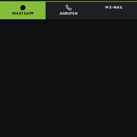
✉ E-MAIL
2
WHATSAPP
ANRUFEN
ANZEIGE BEI DER BEHÖRDE
Auf Basis von Gefährdungsbeurteilung und
Arbeitsplan nach TRGS erstatten wir vor Beginn
die Sanierungsanzeige bei der zuständigen
Arbeitsschutzbehörde. Diese Anzeige ist Pflicht
und Voraussetzung für den Arbeitsbeginn in
Leinefelde-Worbis.
3
SANIERUNG UND ENTSORGUNG
Der Ausbau erfolgt je nach Material im