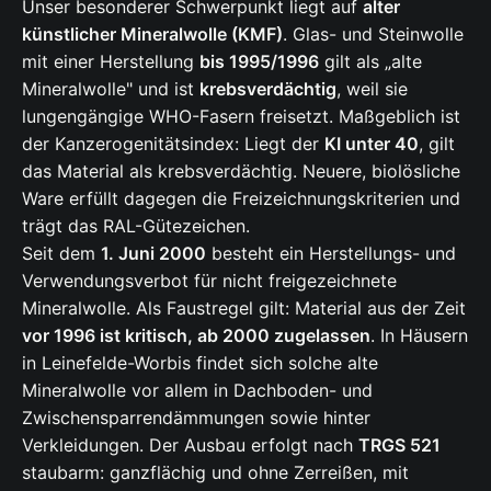
Unser besonderer Schwerpunkt liegt auf
alter
künstlicher Mineralwolle (KMF)
. Glas- und Steinwolle
mit einer Herstellung
bis 1995/1996
gilt als „alte
Mineralwolle" und ist
krebsverdächtig
, weil sie
lungengängige WHO-Fasern freisetzt. Maßgeblich ist
der Kanzerogenitätsindex: Liegt der
KI unter 40
, gilt
das Material als krebsverdächtig. Neuere, biolösliche
Ware erfüllt dagegen die Freizeichnungskriterien und
trägt das RAL-Gütezeichen.
Seit dem
1. Juni 2000
besteht ein Herstellungs- und
Verwendungsverbot für nicht freigezeichnete
Mineralwolle. Als Faustregel gilt: Material aus der Zeit
vor 1996 ist kritisch, ab 2000 zugelassen
. In Häusern
in Leinefelde-Worbis findet sich solche alte
Mineralwolle vor allem in Dachboden- und
Zwischensparrendämmungen sowie hinter
Verkleidungen. Der Ausbau erfolgt nach
TRGS 521
staubarm: ganzflächig und ohne Zerreißen, mit