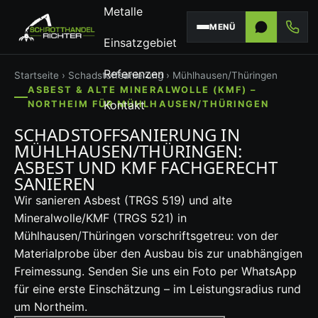
Metalle
MENÜ
Einsatzgebiet
Referenzen
Startseite
›
Schadstoffsanierung
› Mühlhausen/Thüringen
ASBEST & ALTE MINERALWOLLE (KMF) –
Kontakt
NORTHEIM FÜR MÜHLHAUSEN/THÜRINGEN
SCHADSTOFFSANIERUNG IN
MÜHLHAUSEN/THÜRINGEN:
ASBEST UND KMF FACHGERECHT
SANIEREN
Wir sanieren Asbest (TRGS 519) und alte
Mineralwolle/KMF (TRGS 521) in
Mühlhausen/Thüringen vorschriftsgetreu: von der
Materialprobe über den Ausbau bis zur unabhängigen
Freimessung. Senden Sie uns ein Foto per WhatsApp
für eine erste Einschätzung – im Leistungsradius rund
um Northeim.