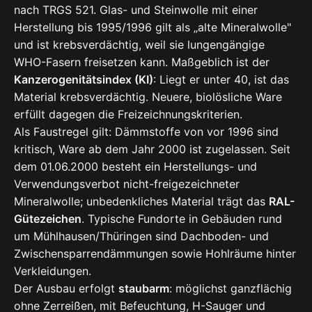
nach TRGS 521. Glas- und Steinwolle mit einer
Herstellung bis 1995/1996 gilt als „alte Mineralwolle"
und ist krebsverdächtig, weil sie lungengängige
WHO-Fasern freisetzen kann. Maßgeblich ist der
Kanzerogenitätsindex (KI)
: Liegt er unter 40, ist das
Material krebsverdächtig. Neuere, biolösliche Ware
erfüllt dagegen die Freizeichnungskriterien.
Als Faustregel gilt: Dämmstoffe von vor 1996 sind
kritisch, Ware ab dem Jahr 2000 ist zugelassen. Seit
dem 01.06.2000 besteht ein Herstellungs- und
Verwendungsverbot nicht-freigezeichneter
Mineralwolle; unbedenkliches Material trägt das
RAL-
Gütezeichen
. Typische Fundorte in Gebäuden rund
um Mühlhausen/Thüringen sind Dachboden- und
Zwischensparrendämmungen sowie Hohlräume hinter
Verkleidungen.
Der Ausbau erfolgt
staubarm
: möglichst ganzflächig
ohne Zerreißen, mit Befeuchtung, H-Sauger und