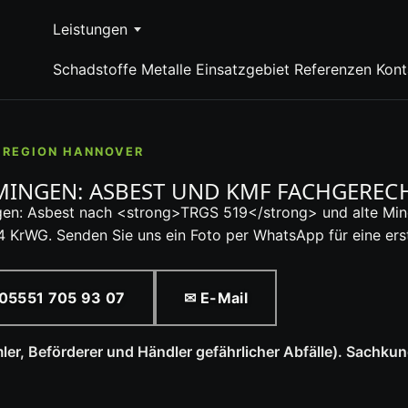
Leistungen
Schadstoffe
Metalle
Einsatzgebiet
Referenzen
Kont
R REGION HANNOVER
INGEN: ASBEST UND KMF FACHGERECH
gen: Asbest nach <strong>TRGS 519</strong> und alte Mi
4 KrWG. Senden Sie uns ein Foto per WhatsApp für eine er
05551 705 93 07
✉ E-Mail
r, Beförderer und Händler gefährlicher Abfälle). Sachkun