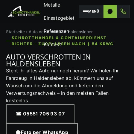
Metalle
MENÜ
Einsatzgebiet
Referenzen
Startseite
›
Auto verschrotten
› Haldensleben
SCHROTTHANDEL & CONTAINERDIENST
Kontakt
RICHTER – ZUGELASSEN NACH § 54 KRWG
AUTO VERSCHROTTEN IN
HALDENSLEBEN
Steht Ihr altes Auto nur noch herum? Wir holen Ihr
Fahrzeug in Haldensleben ab, kümmern uns auf
Wunsch um die Abmeldung und liefern den
Verwertungsnachweis – in den meisten Fällen
kostenlos.
☎ 05551 705 93 07
Foto per WhatsApp